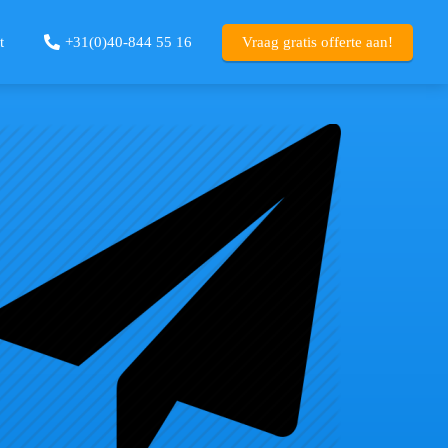
t
+31(0)40-844 55 16‬
Vraag gratis offerte aan!