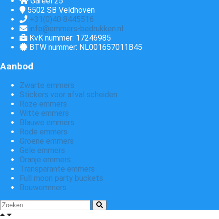
Gareel 25
5502 SB
Veldhoven
+31(0)40 8445516
info@emmers-bedrukken.nl
KvK nummer: 17246985
BTW nummer: NL001657011B45
Aanbod
Zwarte emmers
Stickers voor afval scheiden
Roze emmers
Witte emmers
Blauwe emmers
Rode emmers
Groene emmers
Gele emmers
Oranje emmers
Transparante emmers
Full moon party buckets
Bouwemmers