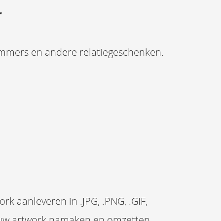
r
emmers en andere relatiegeschenken.
rk aanleveren in .JPG, .PNG, .GIF,
len uw artwork namaken en omzetten