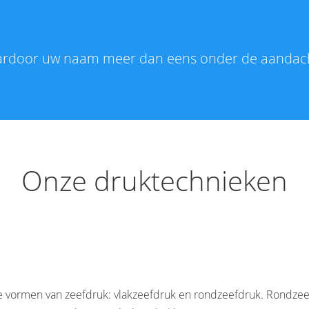
waardoor uw naam meer dan eens onder de aandac
Onze druktechnieken
 vormen van zeefdruk: vlakzeefdruk en rondzeefdruk. Rondzeef