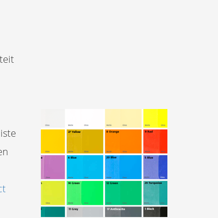
teit
e
iste
en
ct