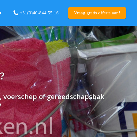
t
+31(0)40-844 55 16‬
Vraag gratis offerte aan!
?
r, voerschep of gereedschapsbak
?