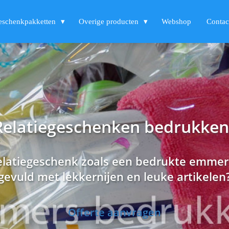
eschenkpakketten
Overige producten
Webshop
Contac
Relatiegeschenken bedrukken
relatiegeschenk zoals een bedrukte emme
gevuld met lekkernijen en leuke artikelen
Offerte aanvragen