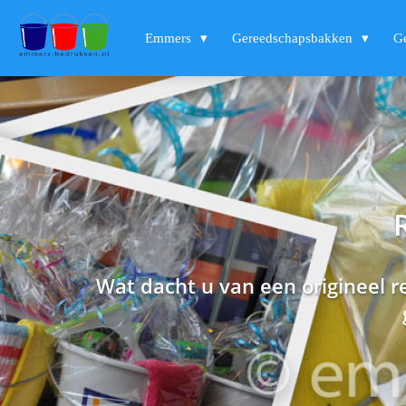
Emmers
Gereedschapsbakken
G
Wat dacht u van een origineel 